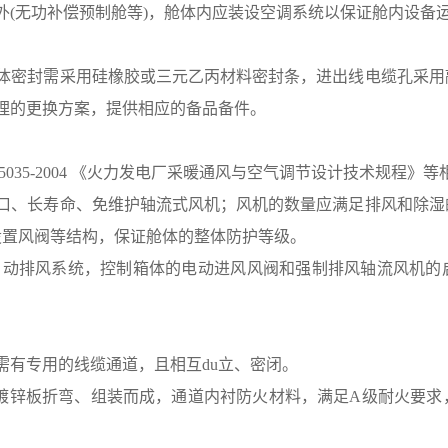
外(无功补偿预制舱等)，舱体内应装设空调系统以保证舱内设备
密封需采用硅橡胶或三元乙丙材料密封条，进出线电缆孔采用
理的更换方案，提供相应的备品备件。
5035-2004 《火力发电厂采暖通风与空气调节设计技术规程》
in口、长寿命、免维护轴流式风机；风机的数量应满足排风和除
设置风阀等结构，保证舱体的整体防护等级。
置自动排风系统，控制箱体的电动进风风阀和强制排风轴流风机
。
需有专用的线缆通道，且相互du立、密闭。
mm镀锌板折弯、组装而成，通道内衬防火材料，满足A级耐火要