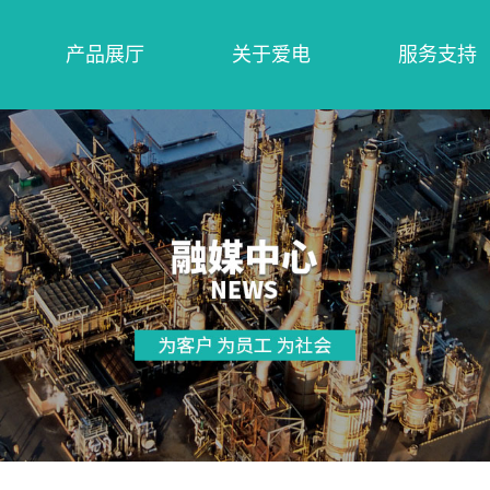
产品展厅
关于爱电
服务支持