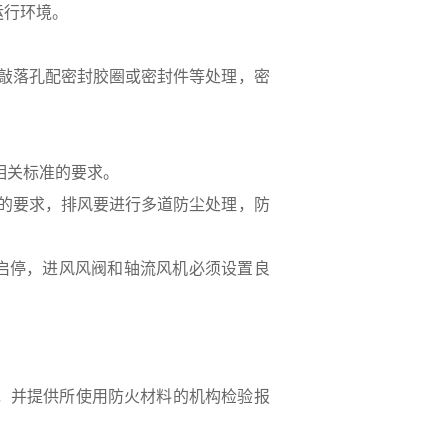
运行环境。
敲落孔配密封胶圈或密封件等处理，密
等相关标准的要求。
湿的要求，排风要进行多道防尘处理，防
的启停，进风风阀和轴流风机必须设置良
求，并提供所使用防火材料的机构检验报