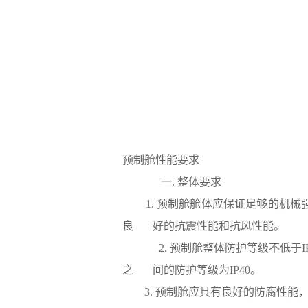
预制舱性能要求
一. 整体要求
1. 预制舱舱体应保证足够的机械
良 好的抗震性能和抗风性能。
2. 预制舱整体防护等级不低于IP
之 间的防护等级为IP40。
3. 预制舱应具有良好的防腐性能，