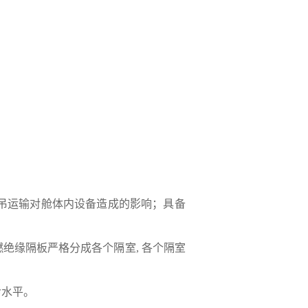
吊运输对舱体内设备造成的影响；具备
绝缘隔板严格分成各个隔室, 各个隔室
命水平。