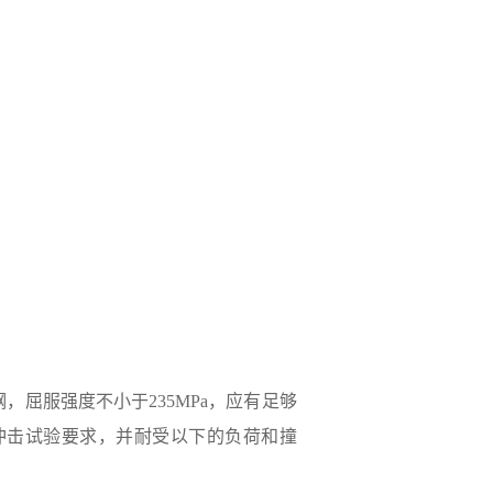
屈服强度不小于235MPa，应有足够
防冲击试验要求，并耐受以下的负荷和撞