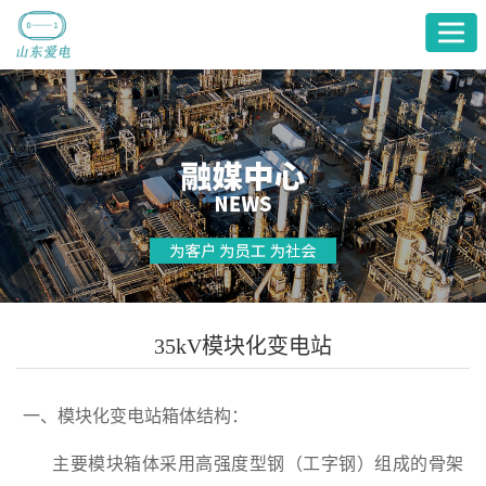
首
页
产
品
关
展
于
服
厅
爱
务
融
电
支
媒
35kV模块化变电站
持
中
心
一、模块化变电站箱体结构：
主要模块箱体采用高强度型钢（工字钢）组成的骨架