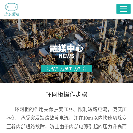
首
页
产
品
关
展
于
服
厅
爱
务
融
电
支
媒
环网柜操作步骤
持
中
环网柜的作用是保护变压器、限制短路电流，使变压
心
器免于承受突发短路故障电流，并在10ms以内快速切除变
压器内部短路故障，防止由于内部电弧引起的压力升高而