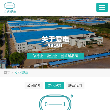
首
页
产
品
关
展
于
服
厅
爱
务
融
电
支
媒
首页
>
文化理念
持
中
公司简介
文化理念
联系我们
心