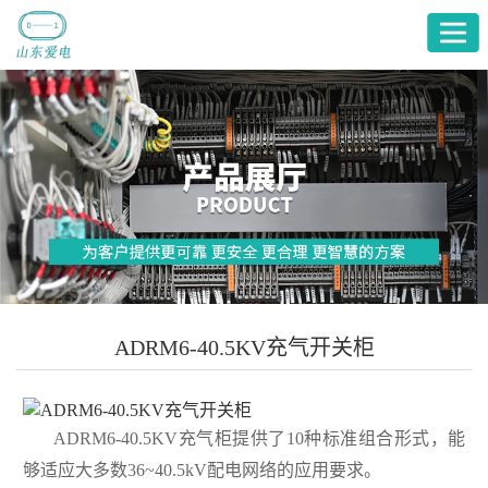
首
页
产
品
关
展
于
服
厅
爱
务
融
电
支
媒
ADRM6-40.5KV充气开关柜
持
中
心
ADRM6-40.5KV充气柜提供了10种标准组合形式，能
够适应大多数36~40.5kV配电网络的应用要求。