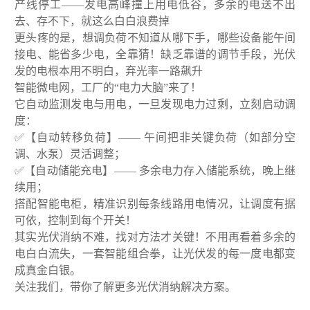
产线停工——发电高峰撞上用电低谷，多余的电送不出
去、存不下，就这么白白浪费掉
更头疼的是，想调负荷不知道从哪下手，哪些设备能午间
接电、能省多少电，全靠猜！缺乏靠谱的调节手段，光伏
发的电根本用不明白，弃光率一路飙升
智能微电网，工厂的“电力大脑”来了！
它自动监测发电与用电，一旦发现电力过剩，立刻启动调
度：
✅【自动转移负荷】—— 午间把非关键负荷（如部分空
调、水泵）灵活调整；
✅【自动储能充电】—— 多余电力存入储能系统，晚上继
续用；
搭配智能电柜，精准识别每条线路用电情况，让调度有据
可依，控制到每个开关！
其实光伏消纳不难，找对方法才关键！不用再看着多余的
电白白流失，一套智能组合拳，让光伏发的每一度电都变
成真金白银。
关注我们，带你了解更多光伏消纳解决方案。