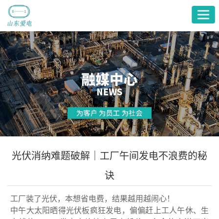
首
页
产
品
关
展
于
服
厅
爱
务
融
电
支
媒
光伏消纳难题破解｜工厂午间发电不浪费的秘
持
中
诀
心
工厂装了光伏，本想省电费，结果越用越闹心！
中午大太阳晒得光伏板疯狂发电，偏偏赶上工人午休、生