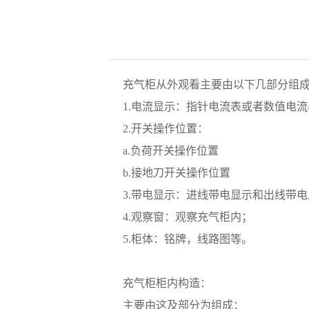
充气柜从外观看主要由以下几部分组
1.电流显示：指针电流表或者数值电
2.开关操作位置：
a.负荷开关操作位置
b.接地刀开关操作位置
3.带电显示：进线带电显示和出线带
4.观察窗：观察充气柜内；
5.柜体：铭牌，线路图等。
充气柜柜内构造：
主要由这及部分为组成：